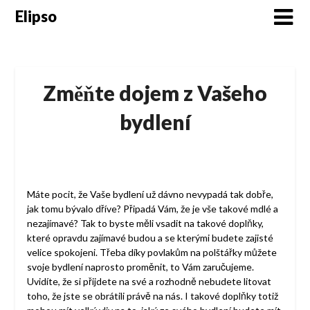
Skip
Elipso
to
content
Změňte dojem z Vašeho
bydlení
Máte pocit, že Vaše bydlení už dávno nevypadá tak dobře,
jak tomu bývalo dříve? Připadá Vám, že je vše takové mdlé a
nezajímavé? Tak to byste měli vsadit na takové doplňky,
které opravdu zajímavé budou a se kterými budete zajisté
velice spokojeni. Třeba díky
povlakům na polštářky
můžete
svoje bydlení naprosto proměnit, to Vám zaručujeme.
Uvidíte, že si přijdete na své a rozhodně nebudete litovat
toho, že jste se obrátili právě na nás. I takové doplňky totiž