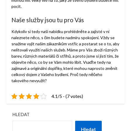
mohou mít velký vliv na to, jaký ze svého bydlení budete mít
pocit.
Naše služby jsou tu pro Vás
Kdykoliv si tedy naši nabídku prohlédněte a zajisté v ní
naleznete něco, s čím budete nadmíru spokojeni. Vždy se
snažíme vyjít našim zákazníkům vstříc a postarat se o to, aby
nelitovali využití našich služeb. Máme pro Vás zboží různých
barev, různých materiálů či střihů, a proto jsme si jistí tím, že
objevíte něco, co by se Vám mohlo líbit. Vsaďte tedy na
zajímavé a originální doplňky, které mohou naprosto změnit
celkový dojem z Vašeho bydlení. Proč tedy něčeho
takového nevyužít?
4.1/5 - (7 votes)
HLEDAT
Hledat