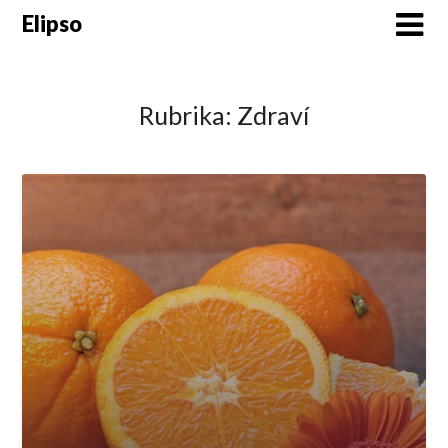
Skip
Elipso
to
content
Rubrika:
Zdraví