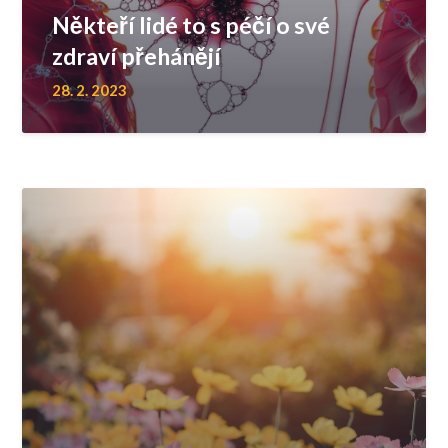
Někteří lidé to s péčí o své
zdraví přehánějí
28. 2. 2023