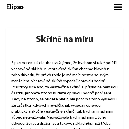
Skip
Elipso
to
content
Skříně na míru
S partnerem už dlouho uvažujeme, že bychom si také pořídili
vestavěné skříně. A vestavěné skříně chceme hlavně z
toho důvodu, že právě tohle je má moje sestra se svým
manželem.
Vestavěné skříně
vypadají opravdu hodně.
Prakticky sice ano, za vestavěné skříně si připlatíte nemalou
částku, jenomže z toho budete opravdu hodně potěšení.
Tedy ne z toho, že budete platit, ale potom z toho výsledku.
Ze začátku, kdybych neviděla, jak vypadají opravdu
prakticky a skvěle vestavěné skříně, tak bych ani nad nimi
vůbec neuvažovala. Neuvažovala bych nad nimi z toho
důvodu, že jsou dražší, jsou takové nákladnější než třeba