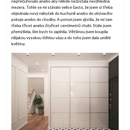
nepřečuhovalo anebo aby někde nezůstala nevzhledná
mezera. Tohle se mi stávalo velice často, že jsem si třeba
objednala nový nábytek do kuchyně anebo do obývacího
pokoje anebo do chodby. A potom jsem zjistila, že mi tam
třeba třicet anebo čtyřicet centimetrů chybí. Stále jsem
přemýšlela, čím bych to zaplnila. Většinou jsem koupila
nějakou vysokou štíhlou vázu a do toho jsem dala umělé
květiny.