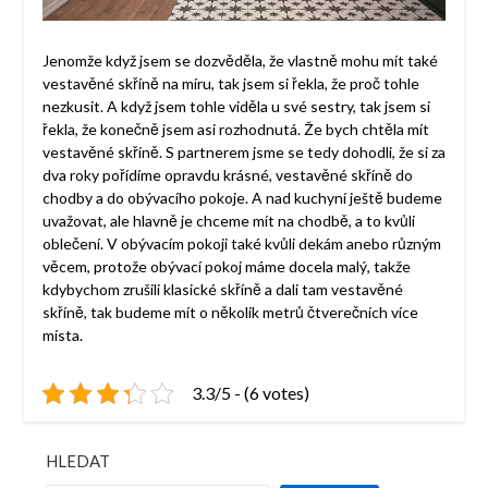
Jenomže když jsem se dozvěděla, že vlastně mohu mít také
vestavěné skříně na míru, tak jsem si řekla, že proč tohle
nezkusit. A když jsem tohle viděla u své sestry, tak jsem si
řekla, že konečně jsem asi rozhodnutá. Že bych chtěla mít
vestavěné skříně. S partnerem jsme se tedy dohodli, že si za
dva roky pořídíme opravdu krásné, vestavěné skříně do
chodby a do obývacího pokoje. A nad kuchyní ještě budeme
uvažovat, ale hlavně je chceme mít na chodbě, a to kvůli
oblečení. V obývacím pokoji také kvůli dekám anebo různým
věcem, protože obývací pokoj máme docela malý, takže
kdybychom zrušili klasické skříně a dali tam vestavěné
skříně, tak budeme mít o několik metrů čtverečních více
místa.
3.3/5 - (6 votes)
HLEDAT