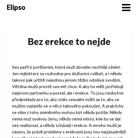
Skip
Elipso
to
content
Bez erekce to nejde
Sex patří k potěšením, která muži obvykle nechtějí oželet.
Jen málokterý se rozhodne pro doživotní celibát, a i někdo
takový pak určitě nejednou jenom těžko odolává svodům.
Většina mužů prostě sex mít chce. A aby ho měli, potřebují
nejenom partnerku a postel, ale i erekce. To jsou nezbytné
předpoklady pro to, aby stálo sexuální vyžití za to, aby se
mužům vyplatilo se o něco takového pokoušet. A prakticky
se vším z toho zmíněného mohou být někdy potíže. Někdy
nemá muž svolnou ženu, někdy nemá místo, kde by se dal
sex realizovat, a někdy scházejí i erekce. A mnoho mužů je
názoru, že právě problémy s erekcemi jsou tou nejzásadnější