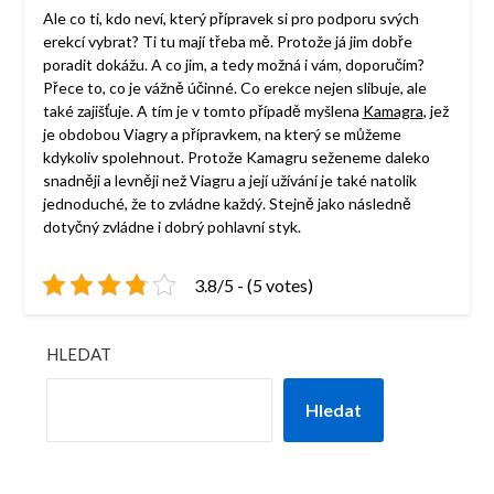
Ale co ti, kdo neví, který přípravek si pro podporu svých
erekcí vybrat? Ti tu mají třeba mě. Protože já jim dobře
poradit dokážu. A co jim, a tedy možná i vám, doporučím?
Přece to, co je vážně účinné. Co erekce nejen slibuje, ale
také zajišťuje. A tím je v tomto případě myšlena
Kamagra
, jež
je obdobou Viagry a přípravkem, na který se můžeme
kdykoliv spolehnout. Protože Kamagru seženeme daleko
snadněji a levněji než Viagru a její užívání je také natolik
jednoduché, že to zvládne každý. Stejně jako následně
dotyčný zvládne i dobrý pohlavní styk.
3.8/5 - (5 votes)
HLEDAT
Hledat