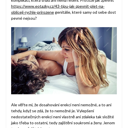
komplikací, která snad ani nemá řešení. Protože jak zpevnit
https://www.eotazky.cz/43-tipu-jak-zpevnit-plet-na-
obliceji-rychle-prirozene
genitálie, které samy od sebe dost
pevné nejsou?
Ale věřte mi, že dosahování erekcí není nemožné, a to ani
tehdy, když se zdá, že to nemožné je. Vylepšení
nedostatečných erekcí není vlastně ani zdaleka tak složité
jako třeba to ostatní, tedy zajištění soukromí a ženy. Jenom