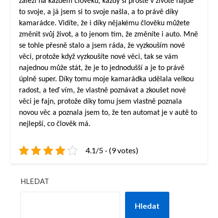
záleží na každém člověku, každý si prostě v životě najde
to svoje, a já jsem si to svoje našla, a to právě díky
kamarádce. Vidíte, že i díky nějakému člověku můžete
změnit svůj život, a to jenom tím, že změníte i auto. Mně
se tohle přesně stalo a jsem ráda, že vyzkouším nové
věci, protože když vyzkoušíte nové věci, tak se vám
najednou může stát, že je to jednodušší a je to právě
úplně super. Díky tomu moje kamarádka udělala velkou
radost, a teď vím, že vlastně poznávat a zkoušet nové
věci je fajn, protože díky tomu jsem vlastně poznala
novou věc a poznala jsem to, že ten automat je v autě to
nejlepší, co člověk má.
4.1/5 - (9 votes)
HLEDAT
Hledat