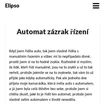
Skip
Elipso
to
content
Automat zázrak řízení
Když jsem řídila auto, tak jsem vlastně řídila s
manuálním řazením a vůbec mi to nepřipadalo divné,
prostě jsem si na to hodně zvykla. Rozhodně si myslím,
že lidé, kteří řídí manuálně, jsou na to zvyklí a už to tak
neřeší, protože jakmile se na to zvyknete, tak vám to už
přijde jako kdyby automaticky. Pak ale jednoho dne
přijela moje kamarádka, která měla auto s automatem,
a já jsem byla celá štěstím bez sebe, protože jsem si
chtěla zkusit, jaké to je řídit ten automat, protože jsem
vlastně zatím automatem v životě neseděla.