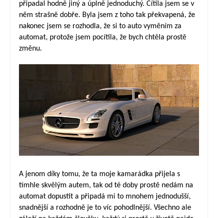
připadal hodně jiný a úplně jednoduchý. Cítila jsem se v
něm strašně dobře. Byla jsem z toho tak překvapená, že
nakonec jsem se rozhodla, že si to auto vyměním za
automat, protože jsem pocítila, že bych chtěla prostě
změnu.
A jenom díky tomu, že ta moje kamarádka přijela s
tímhle skvělým autem, tak od té doby prostě nedám na
automat dopustit a připadá mi to mnohem jednodušší,
snadnější a rozhodně je to víc pohodlnější. Všechno ale